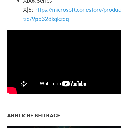
Xbox Series
X|S:
https://microsoft.com/store/produc
tid/9pb32dkqkzdq
ÄHNLICHE BEITRÄGE