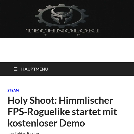
Technoloki: Gaming
Technoloki: Dein Gaming- und Entertainment News-Portal für
Blockbuster, Indie-Perlen und Retro-Klassiker.
und Entertainment
HAUPTMENÜ
News
STEAM
Holy Shoot: Himmlischer
FPS-Roguelike startet mit
kostenloser Demo
von
Tobias Paxian