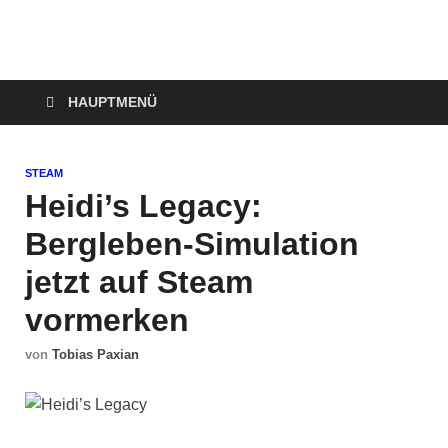
Technoloki: Gaming
Technoloki: Dein Gaming- und Entertainment News-Portal für
Blockbuster, Indie-Perlen und Retro-Klassiker.
und Entertainment
HAUPTMENÜ
News
STEAM
Heidi’s Legacy:
Bergleben-Simulation
jetzt auf Steam
vormerken
von
Tobias Paxian