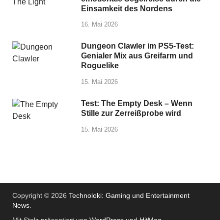
Einsamkeit des Nordens
16. Mai 2026
Dungeon Clawler im PS5-Test:
Genialer Mix aus Greifarm und
Roguelike
15. Mai 2026
Test: The Empty Desk – Wenn
Stille zur Zerreißprobe wird
15. Mai 2026
Copyright © 2026
Technoloki: Gaming und Entertainment
News
.
Mit Stolz präsentiert von
WordPress
und
HitMag
.