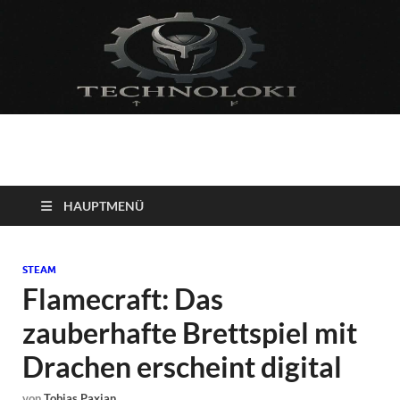
Technoloki: Gaming
Technoloki: Dein Gaming- und Entertainment News-Portal für
Blockbuster, Indie-Perlen und Retro-Klassiker.
und Entertainment
HAUPTMENÜ
News
STEAM
Flamecraft: Das
zauberhafte Brettspiel mit
Drachen erscheint digital
von
Tobias Paxian