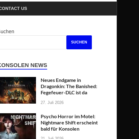
CONTACT US
Suchen
SUCHEN
KONSOLEN NEWS
Neues Endgame in
Dragonkin: The Banished:
Fegefeuer-DLC ist da
27. Juli 2026
Psycho Horror im Motel:
Nightmare Shift erscheint
bald für Konsolen
21. Juli 2026