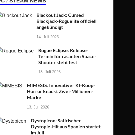
PC / STEAM NEWS
Blackout Jack: Cursed
Blackjack-Roguelite offiziell
angekündigt
14. Juli 2026
Rogue Eclipse: Release-
Termin für rasanten Space-
Shooter steht fest
13. Juli 2026
MIMESIS: Innovativer KI-Koop-
Horror knackt Zwei-Millionen-
Marke
13. Juli 2026
Dystopicon: Satirischer
Dystopie-Hit aus Spanien startet
im Juli