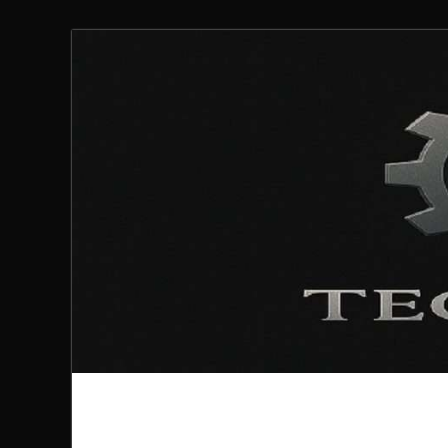
Technoloki: Gami
Technoloki: Dein Gaming- und Entertainment News-P