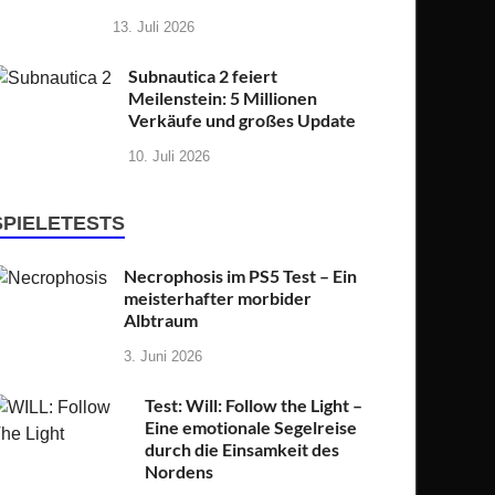
13. Juli 2026
Subnautica 2 feiert
Meilenstein: 5 Millionen
Verkäufe und großes Update
10. Juli 2026
SPIELETESTS
Necrophosis im PS5 Test – Ein
meisterhafter morbider
Albtraum
3. Juni 2026
Test: Will: Follow the Light –
Eine emotionale Segelreise
durch die Einsamkeit des
Nordens