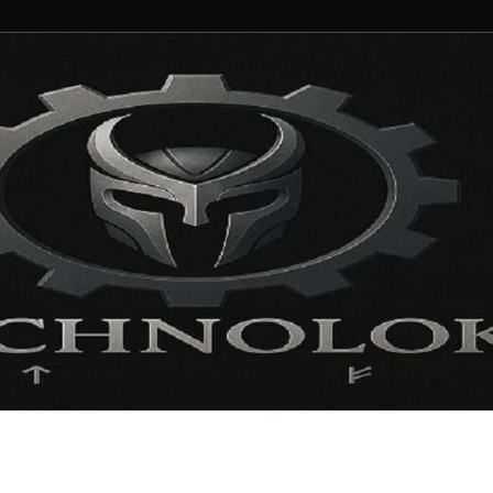
ng und Entertainment N
ortal für Blockbuster, Indie-Perlen und Retro-Klassiker.