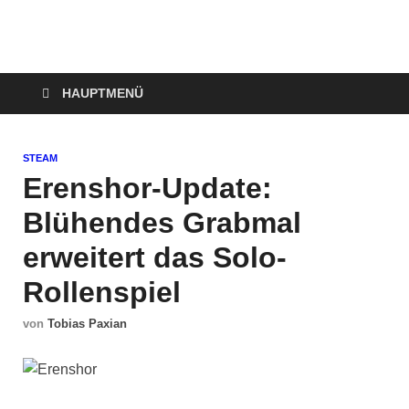
Technoloki: Gaming
Technoloki: Dein Gaming- und Entertainment News-Portal für
Blockbuster, Indie-Perlen und Retro-Klassiker.
und Entertainment
HAUPTMENÜ
News
STEAM
Erenshor-Update:
Blühendes Grabmal
erweitert das Solo-
Rollenspiel
von
Tobias Paxian