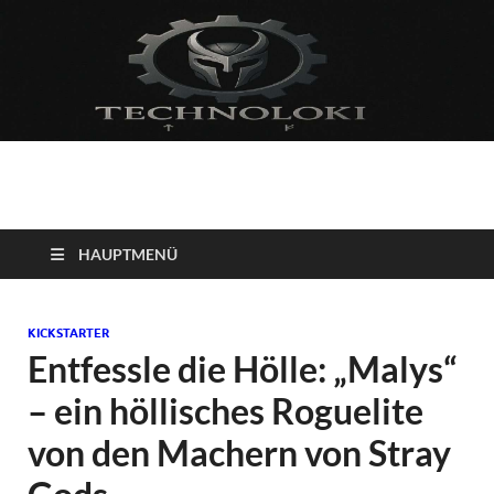
Technoloki: Gaming
Technoloki: Dein Gaming- und Entertainment News-Portal für
Blockbuster, Indie-Perlen und Retro-Klassiker.
und Entertainment
HAUPTMENÜ
News
KICKSTARTER
Entfessle die Hölle: „Malys“
– ein höllisches Roguelite
von den Machern von Stray