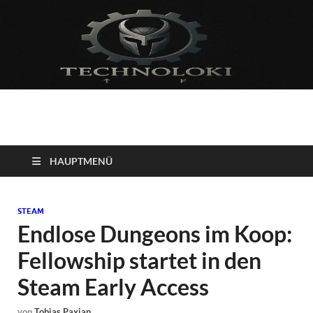
Technoloki: Gaming
Technoloki: Dein Gaming- und Entertainment News-Portal für
Blockbuster, Indie-Perlen und Retro-Klassiker.
und Entertainment
HAUPTMENÜ
News
STEAM
Endlose Dungeons im Koop:
Fellowship startet in den
Steam Early Access
von
Tobias Paxian