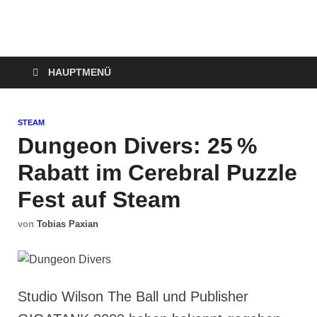
Technoloki: Gaming
Technoloki: Dein Gaming- und Entertainment News-Portal für
Blockbuster, Indie-Perlen und Retro-Klassiker.
und Entertainment
HAUPTMENÜ
News
STEAM
Dungeon Divers: 25 %
Rabatt im Cerebral Puzzle
Fest auf Steam
von
Tobias Paxian
Studio Wilson The Ball und Publisher