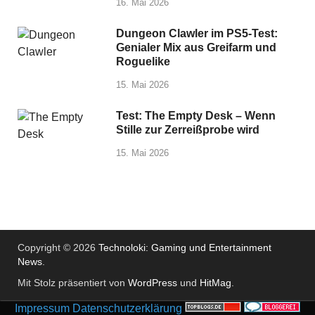
16. Mai 2026
Dungeon Clawler im PS5-Test:
Genialer Mix aus Greifarm und
Roguelike
15. Mai 2026
Test: The Empty Desk – Wenn
Stille zur Zerreißprobe wird
15. Mai 2026
Copyright © 2026
Technoloki: Gaming und Entertainment
News
.
Mit Stolz präsentiert von
WordPress
und
HitMag
.
Impressum
Datenschutzerklärung