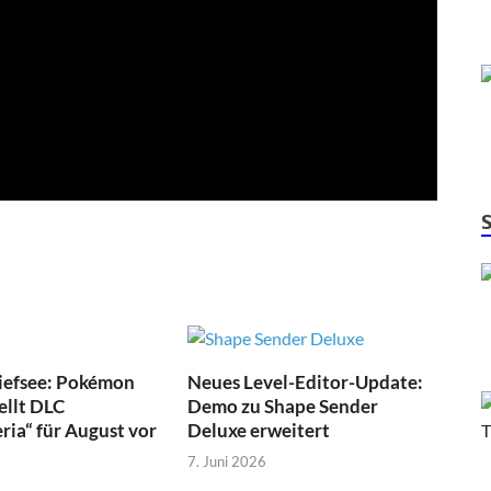
Tiefsee: Pokémon
Neues Level-Editor-Update:
ellt DLC
Demo zu Shape Sender
ia“ für August vor
Deluxe erweitert
7. Juni 2026