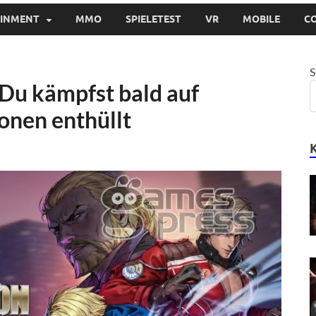
AINMENT
MMO
SPIELETEST
VR
MOBILE
C
S
Du kämpfst bald auf
onen enthüllt