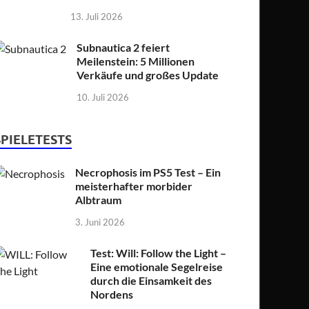
13. Juli 2026
Subnautica 2 feiert
Meilenstein: 5 Millionen
Verkäufe und großes Update
10. Juli 2026
SPIELETESTS
Necrophosis im PS5 Test – Ein
meisterhafter morbider
Albtraum
3. Juni 2026
Test: Will: Follow the Light –
Eine emotionale Segelreise
durch die Einsamkeit des
Nordens