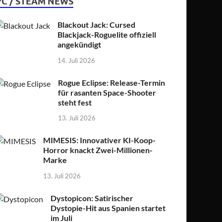
PC / STEAM NEWS
Blackout Jack: Cursed
Blackjack-Roguelite offiziell
angekündigt
14. Juli 2026
Rogue Eclipse: Release-Termin
für rasanten Space-Shooter
steht fest
13. Juli 2026
MIMESIS: Innovativer KI-Koop-
Horror knackt Zwei-Millionen-
Marke
13. Juli 2026
Dystopicon: Satirischer
Dystopie-Hit aus Spanien startet
im Juli