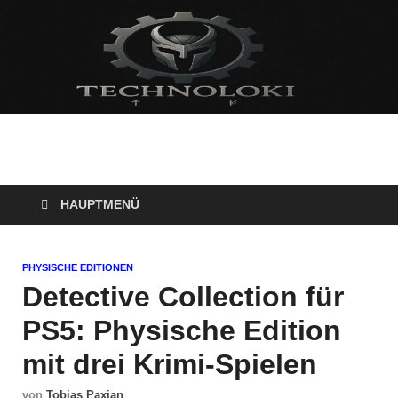
Technoloki: Gaming
Technoloki: Dein Gaming- und Entertainment News-Portal für
Blockbuster, Indie-Perlen und Retro-Klassiker.
und Entertainment
HAUPTMENÜ
News
PHYSISCHE EDITIONEN
Detective Collection für
PS5: Physische Edition
mit drei Krimi-Spielen
von
Tobias Paxian