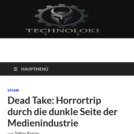
Technoloki: Gaming
Technoloki: Dein Gaming- und Entertainment News-Portal für
Blockbuster, Indie-Perlen und Retro-Klassiker.
und Entertainment
HAUPTMENÜ
News
STEAM
Dead Take: Horrortrip
durch die dunkle Seite der
Medienindustrie
von
Tobias Paxian