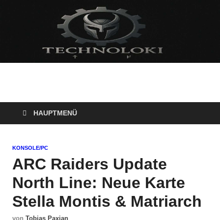
Technoloki: Gaming
Technoloki: Dein Gaming- und Entertainment News-Portal für
Blockbuster, Indie-Perlen und Retro-Klassiker.
und Entertainment
HAUPTMENÜ
News
KONSOLE/PC
ARC Raiders Update
North Line: Neue Karte
Stella Montis & Matriarch
von
Tobias Paxian