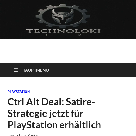
Technoloki: Gaming
Technoloki: Dein Gaming- und Entertainment News-Portal für
Blockbuster, Indie-Perlen und Retro-Klassiker.
und Entertainment
HAUPTMENÜ
News
PLAYSTATION
Ctrl Alt Deal: Satire-
Strategie jetzt für
PlayStation erhältlich
von
Tobias Paxian