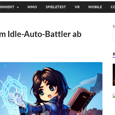
AINMENT
MMO
SPIELETEST
VR
MOBILE
C
S
 Idle-Auto-Battler ab