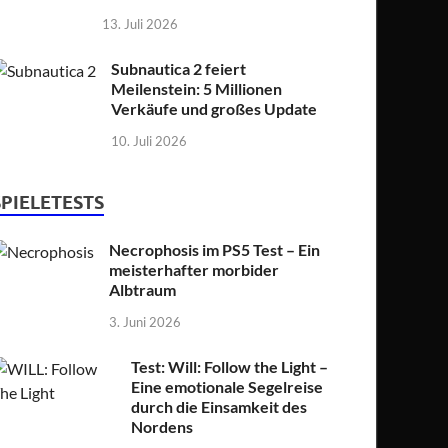
13. Juli 2026
Subnautica 2 feiert
Meilenstein: 5 Millionen
Verkäufe und großes Update
10. Juli 2026
SPIELETESTS
Necrophosis im PS5 Test – Ein
meisterhafter morbider
Albtraum
3. Juni 2026
Test: Will: Follow the Light –
Eine emotionale Segelreise
durch die Einsamkeit des
Nordens