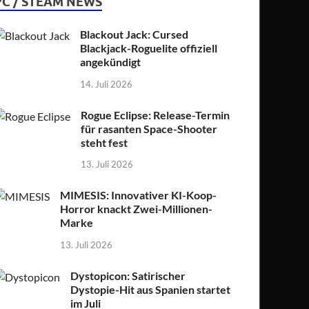
PC / STEAM NEWS
Blackout Jack: Cursed
Blackjack-Roguelite offiziell
angekündigt
14. Juli 2026
Rogue Eclipse: Release-Termin
für rasanten Space-Shooter
steht fest
13. Juli 2026
MIMESIS: Innovativer KI-Koop-
Horror knackt Zwei-Millionen-
Marke
13. Juli 2026
Dystopicon: Satirischer
Dystopie-Hit aus Spanien startet
im Juli