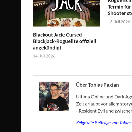
Rogue Ecli
Termin für
Shooter st
13. Juli 2026
Blackout Jack: Cursed
Blackjack-Roguelite offiziell
angekündigt
14. Juli 2026
Über Tobias Paxian
Ultima Online und Dark Age 
Zeit erlaubt vor allem stor
- Resident Evil und zwische
Zeige alle Beiträge von Tobia