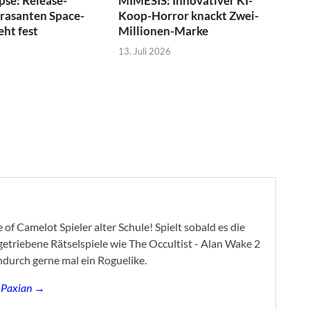
pse: Release-
MIMESIS: Innovativer KI-
 rasanten Space-
Koop-Horror knackt Zwei-
eht fest
Millionen-Marke
13. Juli 2026
of Camelot Spieler alter Schule! Spielt sobald es die
ygetriebene Rätselspiele wie The Occultist - Alan Wake 2
ndurch gerne mal ein Roguelike.
s Paxian →