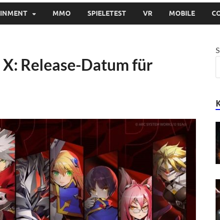
AINMENT
MMO
SPIELETEST
VR
MOBILE
C
S
t X: Release-Datum für