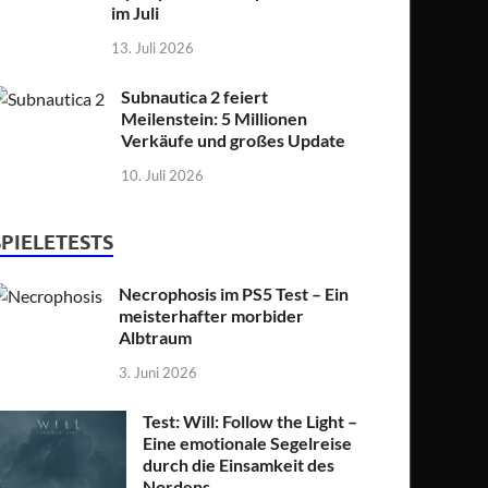
im Juli
13. Juli 2026
Subnautica 2 feiert
Meilenstein: 5 Millionen
Verkäufe und großes Update
10. Juli 2026
SPIELETESTS
Necrophosis im PS5 Test – Ein
meisterhafter morbider
Albtraum
3. Juni 2026
Test: Will: Follow the Light –
Eine emotionale Segelreise
durch die Einsamkeit des
Nordens