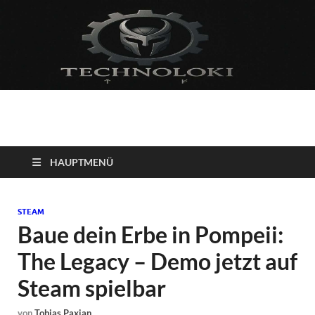
Technoloki: Gaming
Technoloki: Dein Gaming- und Entertainment News-Portal für
Blockbuster, Indie-Perlen und Retro-Klassiker.
und Entertainment
HAUPTMENÜ
News
STEAM
Baue dein Erbe in Pompeii:
The Legacy – Demo jetzt auf
Steam spielbar
von
Tobias Paxian