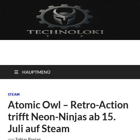
Technoloki: Gaming
Technoloki: Dein Gaming- und Entertainment News-Portal für
Blockbuster, Indie-Perlen und Retro-Klassiker.
und Entertainment
HAUPTMENÜ
News
STEAM
Atomic Owl – Retro-Action
trifft Neon-Ninjas ab 15.
Juli auf Steam
von
Tobias Paxian