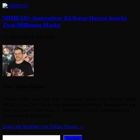
MIMESIS: Innovativer KI-Koop-Horror knackt
Zwei-Millionen-Marke
13. Juli 2026
13. Juli 2026
Über Tobias Paxian
Ultima Online und Dark Age of Camelot Spieler alter Schule! Spielt
sobald es die Zeit erlaubt vor allem storygetriebene Rätselspiele wie
The Occultist - Alan Wake 2 - Resident Evil und zwischendurch
gerne mal ein Roguelike.
Zeige alle Beiträge von Tobias Paxian →
Suchen
Suchen