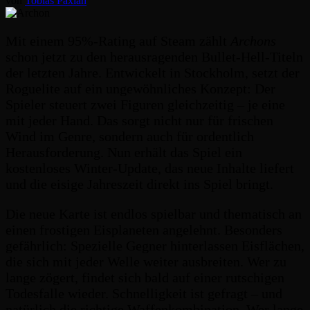
von
Tobias Paxian
Mit einem 95%-Rating auf Steam zählt
Archons
schon jetzt zu den herausragenden Bullet-Hell-Titeln
der letzten Jahre. Entwickelt in Stockholm, setzt der
Roguelite auf ein ungewöhnliches Konzept: Der
Spieler steuert zwei Figuren gleichzeitig – je eine
mit jeder Hand. Das sorgt nicht nur für frischen
Wind im Genre, sondern auch für ordentlich
Herausforderung. Nun erhält das Spiel ein
kostenloses Winter-Update, das neue Inhalte liefert
und die eisige Jahreszeit direkt ins Spiel bringt.
Die neue Karte ist endlos spielbar und thematisch an
einen frostigen Eisplaneten angelehnt. Besonders
gefährlich: Spezielle Gegner hinterlassen Eisflächen,
die sich mit jeder Welle weiter ausbreiten. Wer zu
lange zögert, findet sich bald auf einer rutschigen
Todesfalle wieder. Schnelligkeit ist gefragt – und
natürlich die richtige Waffenkombination. Wer lange