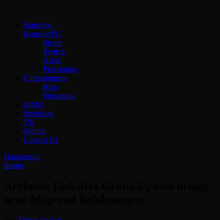
Zum
Inhalt
Technoloki: Gaming und Entertainment News
Startseite
springen
Technoloki: Dein Gaming- und Entertainment News-Portal für
Konsole/PC
Blockbuster, Indie-Perlen und Retro-Klassiker.
Steam
Switch
Xbox
Playstation
Entertainment
Kino
Streaming
MMO
Spieletest
VR
Mobile
Contact Us
Hauptmenü
Steam
Archons: Eiskaltes Gratis-Update bringt
neue Map und Belohnungen