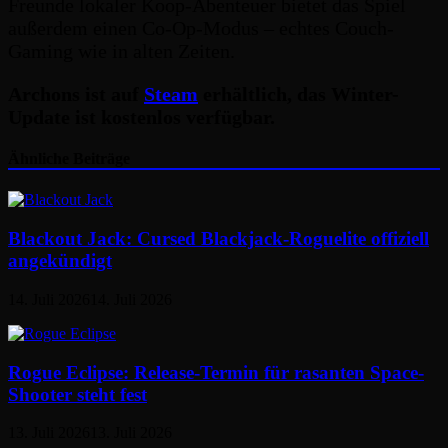
Freunde lokaler Koop-Abenteuer bietet das Spiel
außerdem einen Co-Op-Modus – echtes Couch-
Gaming wie in alten Zeiten.
Archons ist auf
Steam
erhältlich, das Winter-
Update ist kostenlos verfügbar.
Ähnliche Beiträge
Blackout Jack: Cursed Blackjack-Roguelite offiziell
angekündigt
14. Juli 2026
14. Juli 2026
Rogue Eclipse: Release-Termin für rasanten Space-
Shooter steht fest
13. Juli 2026
13. Juli 2026