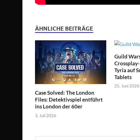
ÄHNLICHE BEITRÄGE
Guild Wars
Crossplay-
Tyria auf 
Tablets
25. Juni 2026
Case Solved: The London
Files: Detektivspiel entführt
ins London der 60er
3. Juli 2026