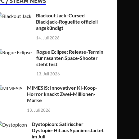
PC / STEAM NEWS
Blackout Jack: Cursed
Blackjack-Roguelite offiziell
angekündigt
14. Juli 2026
Rogue Eclipse: Release-Termin
für rasanten Space-Shooter
steht fest
13. Juli 2026
MIMESIS: Innovativer KI-Koop-
Horror knackt Zwei-Millionen-
Marke
13. Juli 2026
Dystopicon: Satirischer
Dystopie-Hit aus Spanien startet
im Juli