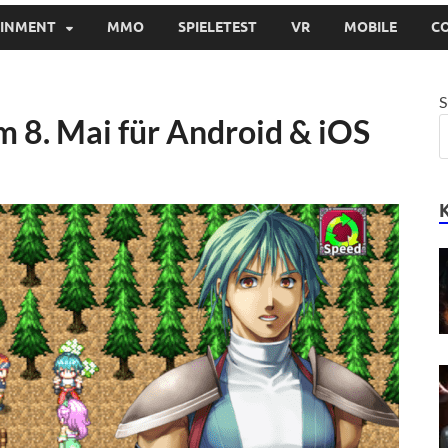
AINMENT
MMO
SPIELETEST
VR
MOBILE
C
S
am 8. Mai für Android & iOS