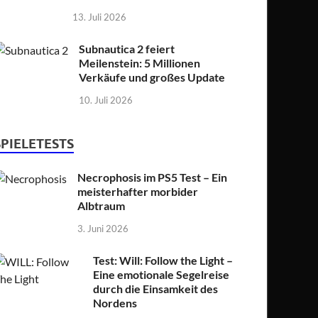
13. Juli 2026
Subnautica 2 feiert
Meilenstein: 5 Millionen
Verkäufe und großes Update
10. Juli 2026
SPIELETESTS
Necrophosis im PS5 Test – Ein
meisterhafter morbider
Albtraum
3. Juni 2026
Test: Will: Follow the Light –
Eine emotionale Segelreise
durch die Einsamkeit des
Nordens