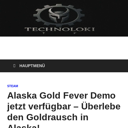
Technoloki: Gaming
Technoloki: Dein Gaming- und Entertainment News-Portal für
Blockbuster, Indie-Perlen und Retro-Klassiker.
und Entertainment
HAUPTMENÜ
News
STEAM
Alaska Gold Fever Demo
jetzt verfügbar – Überlebe
den Goldrausch in