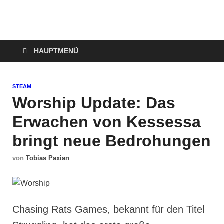
Technoloki: Gaming
Technoloki: Dein Gaming- und Entertainment News-Portal für
Blockbuster, Indie-Perlen und Retro-Klassiker.
und Entertainment
HAUPTMENÜ
News
STEAM
Worship Update: Das
Erwachen von Kessessa
bringt neue Bedrohungen
von
Tobias Paxian
Chasing Rats Games, bekannt für den Titel