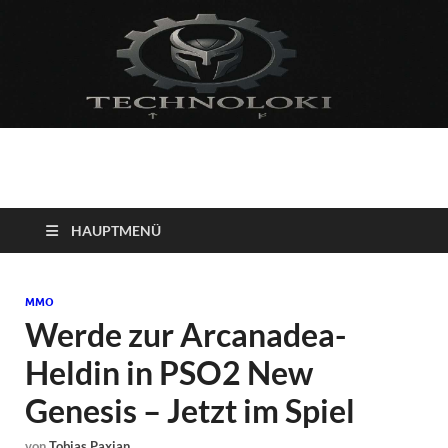
Technoloki: Gaming
Technoloki: Dein Gaming- und Entertainment News-Portal für
Blockbuster, Indie-Perlen und Retro-Klassiker.
und Entertainment
HAUPTMENÜ
News
MMO
Werde zur Arcanadea-
Heldin in PSO2 New
Genesis – Jetzt im Spiel
von
Tobias Paxian