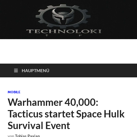
Technoloki: Gaming
Technoloki: Dein Gaming- und Entertainment News-Portal für
Blockbuster, Indie-Perlen und Retro-Klassiker.
und Entertainment
HAUPTMENÜ
News
MOBILE
Warhammer 40,000:
Tacticus startet Space Hulk
Survival Event
von
Tobias Paxian