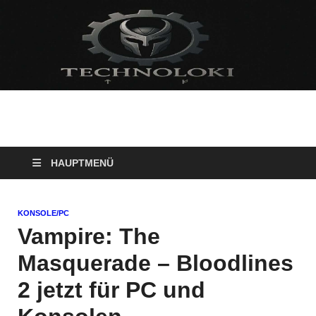
Technoloki: Gaming
Technoloki: Dein Gaming- und Entertainment News-Portal für
Blockbuster, Indie-Perlen und Retro-Klassiker.
und Entertainment
HAUPTMENÜ
News
KONSOLE/PC
Vampire: The
Masquerade – Bloodlines
2 jetzt für PC und