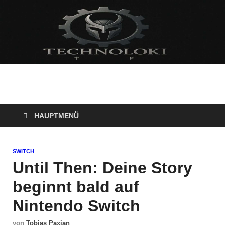
Technoloki: Gaming
Technoloki: Dein Gaming- und Entertainment News-Portal für
Blockbuster, Indie-Perlen und Retro-Klassiker.
und Entertainment
HAUPTMENÜ
News
SWITCH
Until Then: Deine Story
beginnt bald auf
Nintendo Switch
von
Tobias Paxian