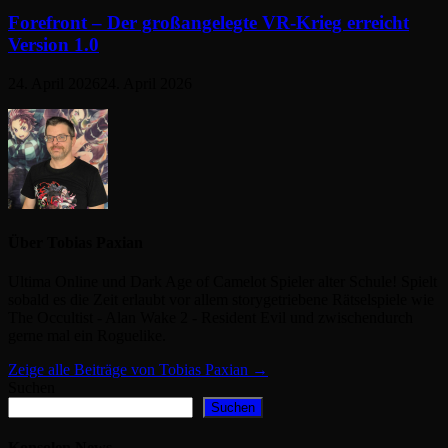
Forefront – Der großangelegte VR-Krieg erreicht
Version 1.0
24. April 2026
24. April 2026
Über Tobias Paxian
Ultima Online und Dark Age of Camelot Spieler alter Schule! Spielt
sobald es die Zeit erlaubt vor allem storygetriebene Rätselspiele wie
The Occultist - Alan Wake 2 - Resident Evil und zwischendurch
gerne mal ein Roguelike.
Zeige alle Beiträge von Tobias Paxian →
Suchen
Suchen
Konsolen News