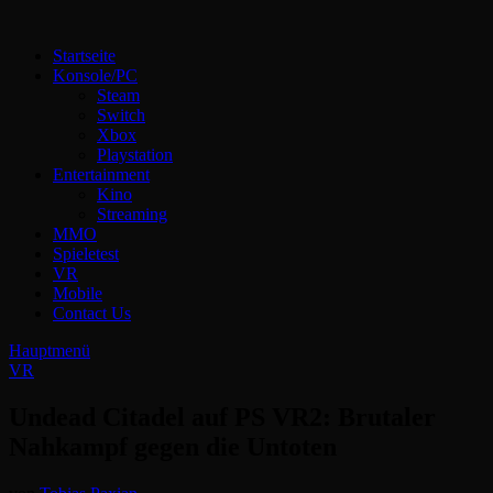
Zum
Inhalt
Technoloki: Gaming und Entertainment News
Startseite
springen
Technoloki: Dein Gaming- und Entertainment News-Portal für
Konsole/PC
Blockbuster, Indie-Perlen und Retro-Klassiker.
Steam
Switch
Xbox
Playstation
Entertainment
Kino
Streaming
MMO
Spieletest
VR
Mobile
Contact Us
Hauptmenü
VR
Undead Citadel auf PS VR2: Brutaler
Nahkampf gegen die Untoten