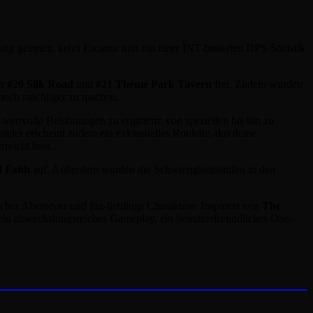
ung getreten, kehrt Escanor nun mit einer INT-basierten DPS-Statistik
en
#20 Silk Road
und
#21 Theme Park Tavern
frei. Zudem wurden
 noch mächtiger zu machen.
wertvolle Belohnungen zu ergattern: von speziellen bis hin zu
ler erscheint zudem ein exklusuelles Roulette, das deine
reicht hast.
f Faith
auf. Außerdem wurden die Schwierigkeitsstufen in den
her Abenteuer und fan-lieblings Charaktere. Inspiriert von
The
e ein abwechslungsreiches Gameplay, ein benutzerfreundliches One-