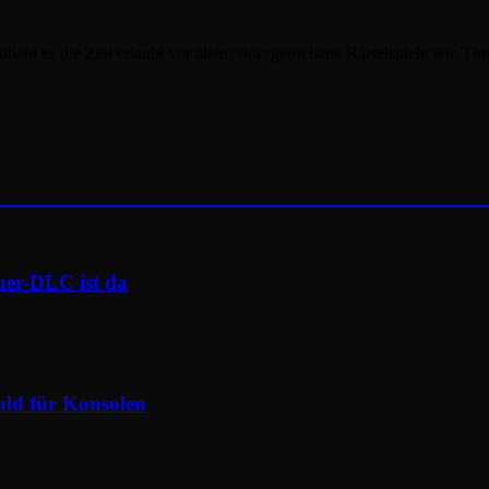
obald es die Zeit erlaubt vor allem storygetriebene Rätselspiele wie T
uer-DLC ist da
ald für Konsolen