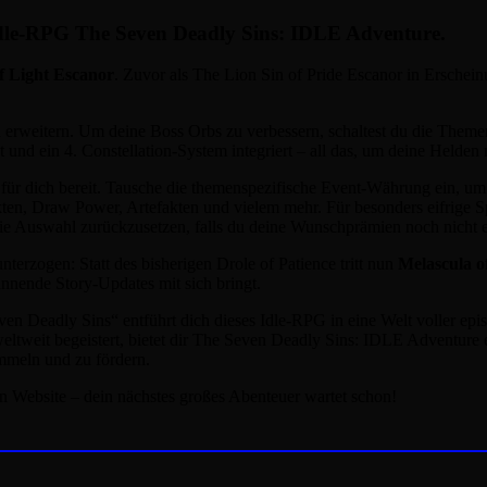
s Idle-RPG The Seven Deadly Sins: IDLE Adventure.
 Light Escanor
. Zuvor als The Lion Sin of Pride Escanor in Erschein
u erweitern. Um deine Boss Orbs zu verbessern, schaltest du die Them
nd ein 4. Constellation-System integriert – all das, um deine Helden
für dich bereit. Tausche die themenspezifische Event-Währung ein, um 
, Draw Power, Artefakten und vielem mehr. Für besonders eifrige Spie
die Auswahl zurückzusetzen, falls du deine Wunschprämien noch nicht er
terzogen: Statt des bisherigen Drole of Patience tritt nun
Melascula o
nende Story-Updates mit sich bringt.
Deadly Sins“ entführt dich dieses Idle-RPG in eine Welt voller episc
r weltweit begeistert, bietet dir The Seven Deadly Sins: IDLE Adventur
mmeln und zu fördern.
en Website – dein nächstes großes Abenteuer wartet schon!