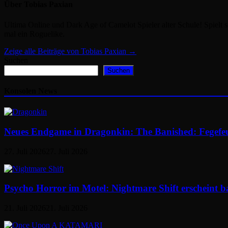
Über Tobias Paxian
Ultima Online und Dark Age of Camelot Spieler alter Schule! Spielt s
mal ein Roguelike.
Zeige alle Beiträge von Tobias Paxian →
Suchen
Suchen
Konsolen News
Neues Endgame in Dragonkin: The Banished: Fegefe
27. Juli 2026
27. Juli 2026
Psycho Horror im Motel: Nightmare Shift erscheint b
21. Juli 2026
21. Juli 2026