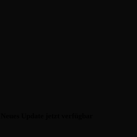
ster, Indie-Perlen und Retro-Klassiker.
Neues Update jetzt verfügbar