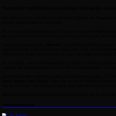
Netmarble veröffentlicht ein frisches Update für da
Mit diesem Update erwartet dich ein neues Highlight: der
Emperor of
zurück, um dein Team zu bereichern.
Du hast nun die Möglichkeit, dein Team auf bis zu zehn Mitglieder z
die maximalen Werte für Frame Enhancement im Research Lab erhöht u
Auch das in-game Event
„Silhoette“
hält zahlreiche Überraschungen 
legendären Hero Summon Tickets, Diamanten, Gold, Erfahrungspunkten
Belohnungen weiter verbessert und dir sogar die Möglichkeit bietet, 
Nicht nur das – auch der Boss des Advent Battle wird einem Update un
Normal- und Nightmare-Modi von 13.000 auf 14.000 erhöht, was span
Basierend auf dem weltweiten Erfolg des Manga und Anime „The Seven 
Seven Deadly Sins: Grand Cross
, das bereits 60 Millionen Spiele
Tap Draw System und die Möglichkeit, deine geliebten Helden zu sa
Bleib auf dem Laufenden und informiere dich weiter auf der offiziell
Ähnliche Beiträge