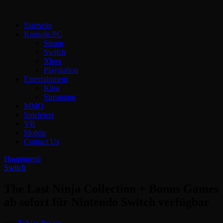
Zum
Inhalt
Technoloki: Gaming und Entertainment News
Startseite
springen
Technoloki: Dein Gaming- und Entertainment News-Portal für
Konsole/PC
Blockbuster, Indie-Perlen und Retro-Klassiker.
Steam
Switch
Xbox
Playstation
Entertainment
Kino
Streaming
MMO
Spieletest
VR
Mobile
Contact Us
Hauptmenü
Switch
The Last Ninja Collection + Bonus Games
ab sofort für Nintendo Switch verfügbar