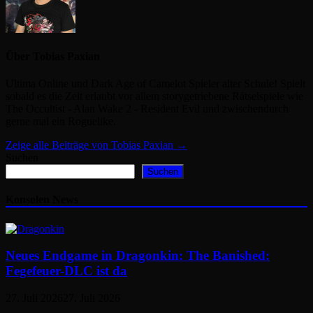
Über Tobias Paxian
Ultima Online und Dark Age of Camelot Spieler alter Schule! Spielt
sobald es die Zeit erlaubt vor allem storygetriebene Rätselspiele wie
The Occultist - Alan Wake 2 - Resident Evil und zwischendurch
gerne mal ein Roguelike.
Zeige alle Beiträge von Tobias Paxian →
Suchen
Suchen
Konsolen News
Neues Endgame in Dragonkin: The Banished:
Fegefeuer-DLC ist da
27. Juli 2026
27. Juli 2026