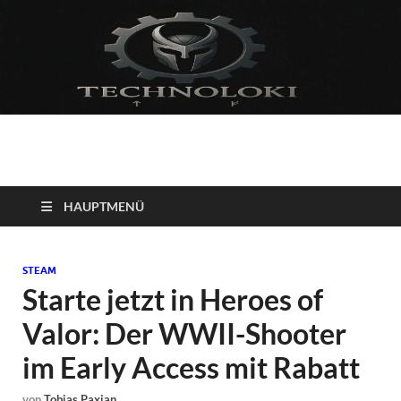
Technoloki: Gaming
Technoloki: Dein Gaming- und Entertainment News-Portal für
Blockbuster, Indie-Perlen und Retro-Klassiker.
und Entertainment
HAUPTMENÜ
News
STEAM
Starte jetzt in Heroes of
Valor: Der WWII-Shooter
im Early Access mit Rabatt
von
Tobias Paxian