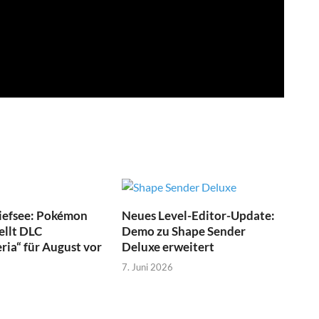
Tiefsee: Pokémon
Neues Level-Editor-Update:
ellt DLC
Demo zu Shape Sender
ia“ für August vor
Deluxe erweitert
7. Juni 2026