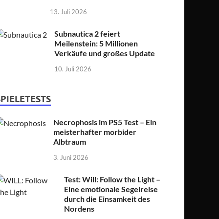
13. Juli 2026
Subnautica 2 feiert
Meilenstein: 5 Millionen
Verkäufe und großes Update
10. Juli 2026
SPIELETESTS
Necrophosis im PS5 Test – Ein
meisterhafter morbider
Albtraum
3. Juni 2026
Test: Will: Follow the Light –
Eine emotionale Segelreise
durch die Einsamkeit des
Nordens