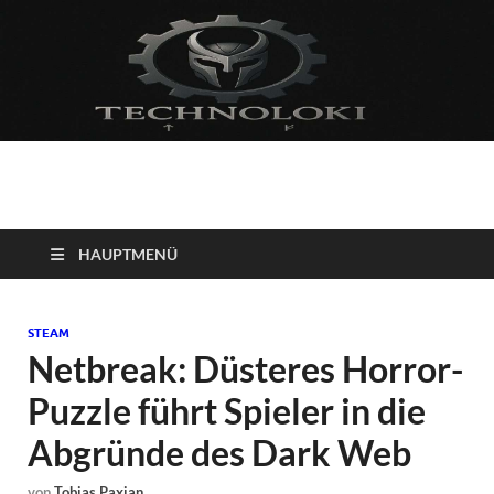
Technoloki: Gaming
Technoloki: Dein Gaming- und Entertainment News-Portal für
Blockbuster, Indie-Perlen und Retro-Klassiker.
und Entertainment
HAUPTMENÜ
News
STEAM
Netbreak: Düsteres Horror-
Puzzle führt Spieler in die
Abgründe des Dark Web
von
Tobias Paxian