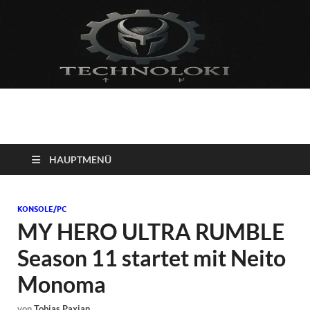
Technoloki: Gaming
Technoloki: Dein Gaming- und Entertainment News-Portal für
Blockbuster, Indie-Perlen und Retro-Klassiker.
und Entertainment
HAUPTMENÜ
News
KONSOLE/PC
MY HERO ULTRA RUMBLE
Season 11 startet mit Neito
Monoma
von
Tobias Paxian