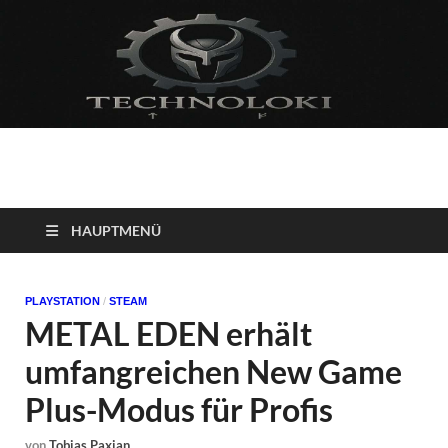
Technoloki: Gaming
Technoloki: Dein Gaming- und Entertainment News-Portal für
Blockbuster, Indie-Perlen und Retro-Klassiker.
und Entertainment
HAUPTMENÜ
News
PLAYSTATION
/
STEAM
METAL EDEN erhält
umfangreichen New Game
Plus-Modus für Profis
von
Tobias Paxian