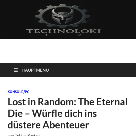
Technoloki: Gaming
Technoloki: Dein Gaming- und Entertainment News-Portal für
Blockbuster, Indie-Perlen und Retro-Klassiker.
und Entertainment
HAUPTMENÜ
News
KONSOLE/PC
Lost in Random: The Eternal
Die – Würfle dich ins
düstere Abenteuer
von
Tobias Paxian