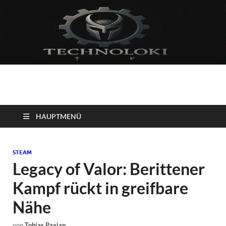
Technoloki: Gaming
Technoloki: Dein Gaming- und Entertainment News-Portal für
Blockbuster, Indie-Perlen und Retro-Klassiker.
und Entertainment
HAUPTMENÜ
News
STEAM
Legacy of Valor: Berittener
Kampf rückt in greifbare
Nähe
von
Tobias Paxian