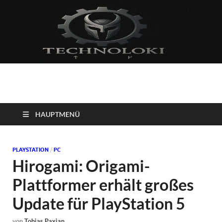
Technoloki: Gaming
Technoloki: Dein Gaming- und Entertainment News-Portal für
Blockbuster, Indie-Perlen und Retro-Klassiker.
und Entertainment
HAUPTMENÜ
News
PLAYSTATION
/
PC
Hirogami: Origami-
Plattformer erhält großes
Update für PlayStation 5
von
Tobias Paxian