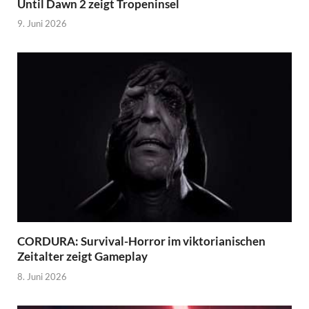
Until Dawn 2 zeigt Tropeninsel
9. Juni 2026
CORDURA: Survival-Horror im viktorianischen
Zeitalter zeigt Gameplay
8. Juni 2026