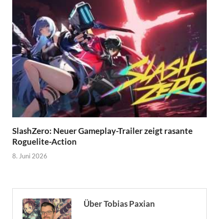
SlashZero: Neuer Gameplay-Trailer zeigt rasante
Roguelite-Action
8. Juni 2026
Über Tobias Paxian