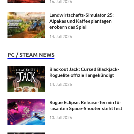
16. Juli 2026
Landwirtschafts-Simulator 25:
Alpakas und Kaffeeplantagen
erobern das Spiel
14. Juli 2026
PC / STEAM NEWS
Blackout Jack: Cursed Blackjack-
Roguelite offiziell angekündigt
14. Juli 2026
Rogue Eclipse: Release-Termin für
rasanten Space-Shooter steht fest
13. Juli 2026