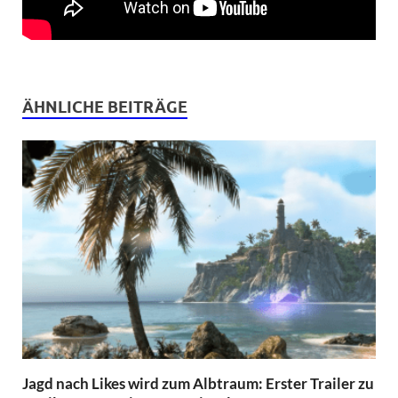
ÄHNLICHE BEITRÄGE
Jagd nach Likes wird zum Albtraum: Erster Trailer zu