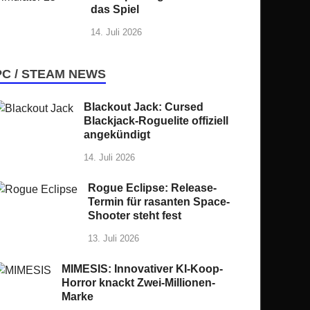
das Spiel
14. Juli 2026
PC / STEAM NEWS
Blackout Jack: Cursed
Blackjack-Roguelite offiziell
angekündigt
14. Juli 2026
Rogue Eclipse: Release-
Termin für rasanten Space-
Shooter steht fest
13. Juli 2026
MIMESIS: Innovativer KI-Koop-
Horror knackt Zwei-Millionen-
Marke