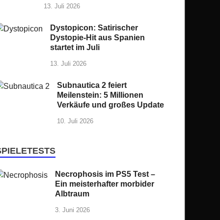
13. Juli 2026
Dystopicon: Satirischer
Dystopie-Hit aus Spanien
startet im Juli
13. Juli 2026
Subnautica 2 feiert
Meilenstein: 5 Millionen
Verkäufe und großes Update
10. Juli 2026
SPIELETESTS
Necrophosis im PS5 Test –
Ein meisterhafter morbider
Albtraum
3. Juni 2026