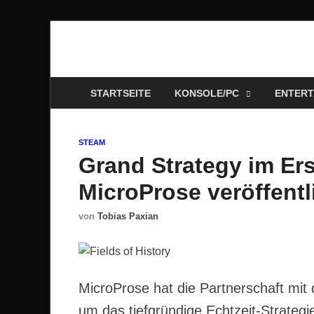
Technoloki: Gami
Technoloki: Dein Gaming- und Entertainment News-P
STARTSEITE
KONSOLE/PC
ENTERT
STEAM
Grand Strategy im Ers
MicroProse veröffentli
von
Tobias Paxian
MicroProse hat die Partnerschaft mit
um das tiefgründige Echtzeit-Strategi