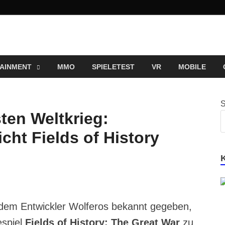
ng und Entertainment N
ortal für Blockbuster, Indie-Perlen und Retro-Klassiker.
AINMENT
MMO
SPIELETEST
VR
MOBILE
ten Weltkrieg:
cht Fields of History
 dem Entwickler Wolferos bekannt gegeben,
espiel
Fields of History: The Great War
zu