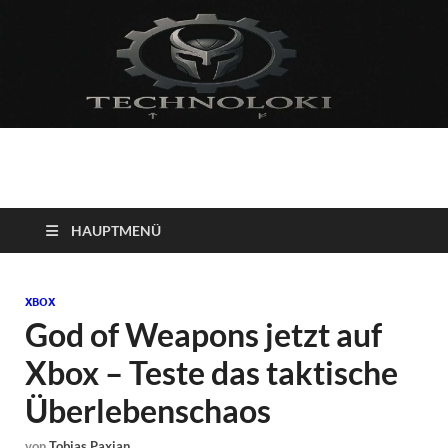
Technoloki: Gaming
Technoloki: Dein Gaming- und Entertainment News-Portal für
Blockbuster, Indie-Perlen und Retro-Klassiker.
und Entertainment
HAUPTMENÜ
News
XBOX
God of Weapons jetzt auf
Xbox – Teste das taktische
Überlebenschaos
von
Tobias Paxian