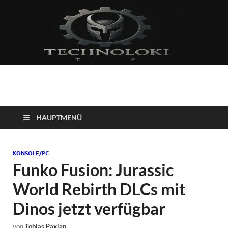
Technoloki: Gaming
Technoloki: Dein Gaming- und Entertainment News-Portal für
Blockbuster, Indie-Perlen und Retro-Klassiker.
und Entertainment
HAUPTMENÜ
News
KONSOLE/PC
Funko Fusion: Jurassic
World Rebirth DLCs mit
Dinos jetzt verfügbar
von
Tobias Paxian