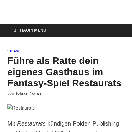
Technoloki: Gaming
Technoloki: Dein Gaming- und Entertainment News-Portal für
Blockbuster, Indie-Perlen und Retro-Klassiker.
und Entertainment
HAUPTMENÜ
News
STEAM
Führe als Ratte dein
eigenes Gasthaus im
Fantasy-Spiel Restaurats
von
Tobias Paxian
Mit
Restaurats
kündigen Polden Publishing