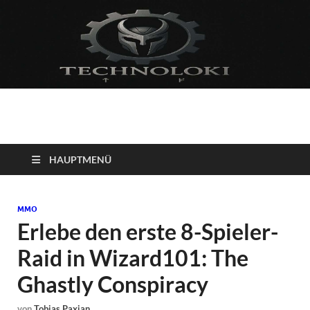
Technoloki: Gaming
Technoloki: Dein Gaming- und Entertainment News-Portal für
Blockbuster, Indie-Perlen und Retro-Klassiker.
und Entertainment
HAUPTMENÜ
News
MMO
Erlebe den erste 8-Spieler-
Raid in Wizard101: The
Ghastly Conspiracy
von
Tobias Paxian