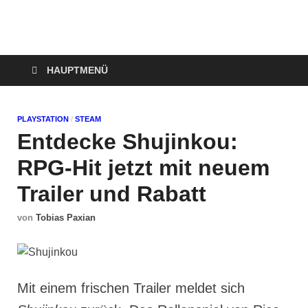
Technoloki: Gaming
Technoloki: Dein Gaming- und Entertainment News-Portal für
Blockbuster, Indie-Perlen und Retro-Klassiker.
und Entertainment
HAUPTMENÜ
News
PLAYSTATION
/
STEAM
Entdecke Shujinkou:
RPG-Hit jetzt mit neuem
Trailer und Rabatt
von
Tobias Paxian
Mit einem frischen Trailer meldet sich