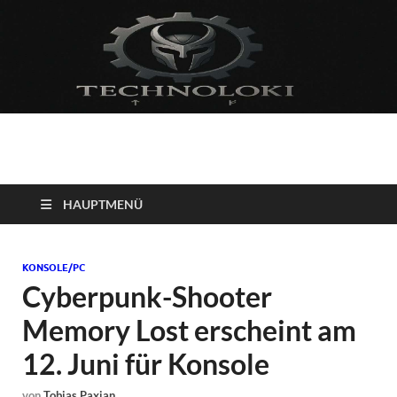
Technoloki: Gaming
Technoloki: Dein Gaming- und Entertainment News-Portal für
Blockbuster, Indie-Perlen und Retro-Klassiker.
und Entertainment
HAUPTMENÜ
News
KONSOLE/PC
Cyberpunk-Shooter
Memory Lost erscheint am
12. Juni für Konsole
von
Tobias Paxian