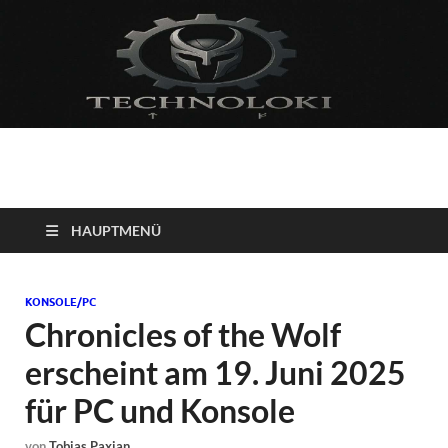
Technoloki: Gaming
Technoloki: Dein Gaming- und Entertainment News-Portal für
Blockbuster, Indie-Perlen und Retro-Klassiker.
und Entertainment
HAUPTMENÜ
News
KONSOLE/PC
Chronicles of the Wolf
erscheint am 19. Juni 2025
für PC und Konsole
von
Tobias Paxian