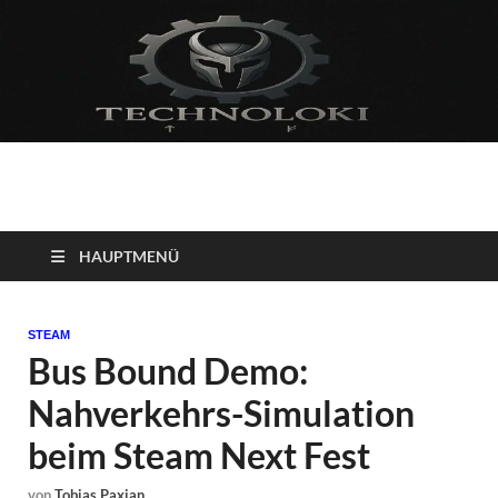
Technoloki: Gaming
Technoloki: Dein Gaming- und Entertainment News-Portal für
Blockbuster, Indie-Perlen und Retro-Klassiker.
und Entertainment
HAUPTMENÜ
News
STEAM
Bus Bound Demo:
Nahverkehrs-Simulation
beim Steam Next Fest
von
Tobias Paxian