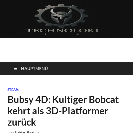
Technoloki: Gaming
Technoloki: Dein Gaming- und Entertainment News-Portal für
Blockbuster, Indie-Perlen und Retro-Klassiker.
und Entertainment
HAUPTMENÜ
News
STEAM
Bubsy 4D: Kultiger Bobcat
kehrt als 3D-Platformer
zurück
von
Tobias Paxian