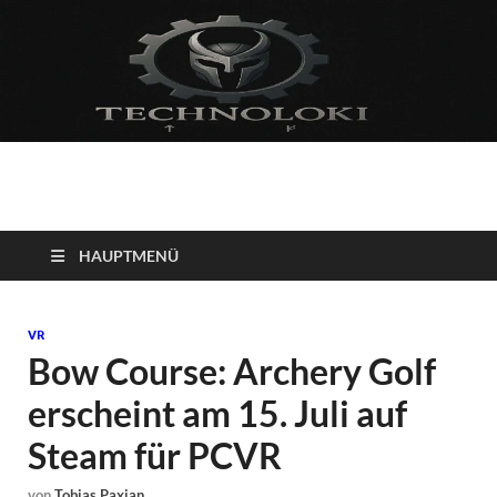
Technoloki: Gaming
Technoloki: Dein Gaming- und Entertainment News-Portal für
Blockbuster, Indie-Perlen und Retro-Klassiker.
und Entertainment
HAUPTMENÜ
News
VR
Bow Course: Archery Golf
erscheint am 15. Juli auf
Steam für PCVR
von
Tobias Paxian