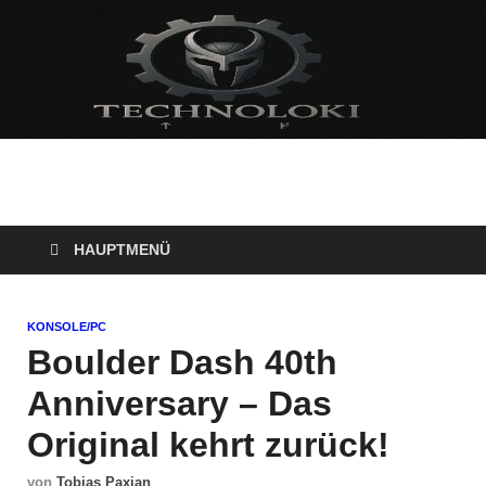
Technoloki: Gaming
Technoloki: Dein Gaming- und Entertainment News-Portal für
Blockbuster, Indie-Perlen und Retro-Klassiker.
und Entertainment
HAUPTMENÜ
News
KONSOLE/PC
Boulder Dash 40th
Anniversary – Das
Original kehrt zurück!
von
Tobias Paxian