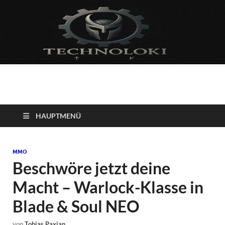
Technoloki: Gaming
Technoloki: Dein Gaming- und Entertainment News-Portal für
Blockbuster, Indie-Perlen und Retro-Klassiker.
und Entertainment
HAUPTMENÜ
News
MMO
Beschwöre jetzt deine
Macht – Warlock-Klasse in
Blade & Soul NEO
von
Tobias Paxian